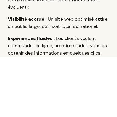
évoluent :
Visibilité accrue
: Un site web optimisé attire
un public large, qu’il soit local ou national.
Expériences fluides
: Les clients veulent
commander en ligne, prendre rendez-vous ou
obtenir des informations en quelques clics.
Commerce local en ligne
: Les petites
entreprises peuvent rivaliser avec de grands
acteurs grâce à des outils comme Google My
Business et les avis clients.
Conclusion